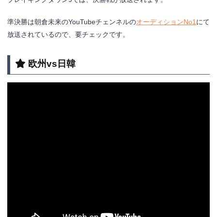
準決勝は朝倉未来のYouTubeチェンネルの
オーディションNo1
にて
放送されているので、要チェックです。
欧州vs日韓