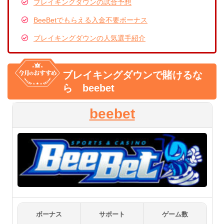
ブレイキングダウンの試合予想
合
BeeBetでもらえる入金不要ボーナス
最新オーディション動画紹介
ブレイキングダウンの人気選手紹介
ブレイキングダウンの試合予想動画紹介
ブレイキングダウンで賭けるな
ら beebet
BeeBetの賭けの参考に！ブレイキングダウン最
強選手紹介
beebet
ブレイキングダウン9開催中にもらえるBeeBetの
ボーナス紹介！
【特典1】新規登録限定フリーベットGET
【特典2-1】$30初回入金で試合観戦無料！
ボーナス
サポート
ゲーム数
【特典2-2】$50以上の入金で試合観戦無