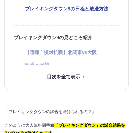
ブレイキングダウン9の日程と放送方法
ブレイキングダウン9の見どころ紹介
【喧嘩自慢対抗戦】北関東vs大阪
欧州vs日韓
【BeeBet最新情報！】ブレイキングダウンのオ
ッズ（倍率）と結果
「ブレイキングダウンの試合を賭けられるの？」
BeeBetのブレイキングダウン9のオッズ
（倍率）と結果
このように大人気格闘番組
「ブレイキングダウン」の試合結果を
ブレイキングダウン8.5の対戦相手とオッズ