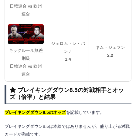
日韓連合 vs 欧州
連合
ジェロム・レ・バ
キム・ジェフン
キックルール無差
ンナ
2.2
別級
1.4
日韓連合 vs 欧州
連合
ブレイキングダウン8.5の対戦相手とオッ
ズ（倍率）と結果
ブレイキングダウン8.5のオッズ
を記載しています。
ブレイキングダウン8.5は本線ではありませんが、盛り上がる対戦
カードが満載です。