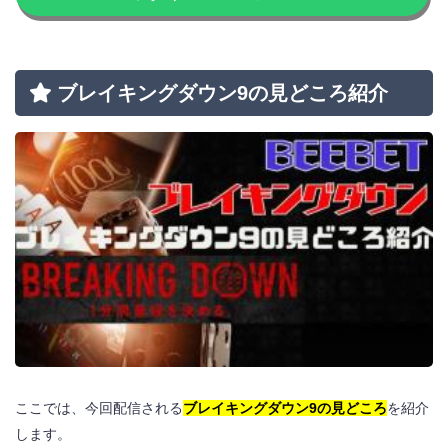
ブレイキングダウン9の見どころ紹介
ここでは、今回配信される
ブレイキングダウン9の見どころ
を紹介
します。