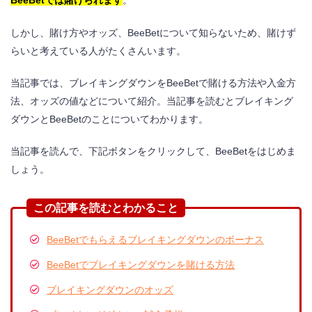
BeeBetでは賭けられます
。
（倍率）と結果
しかし、賭け方やオッズ、BeeBetについて知らないため、賭けず
らいと考えている人がたくさんいます。
当サイト限定！登録するだけで今なら30ドルの入
当記事では、ブレイキングダウンをBeeBetで賭ける方法や入金方
金不要ボーナスがもらえる
法、オッズの値などについて紹介。当記事を読むとブレイキング
ダウンとBeeBetのことについてわかります。
BeeBetでブレイキングダウンを賭けるやり方を
当記事を読んで、下記ボタンをクリックして、BeeBetをはじめま
解説！
しょう。
この記事を読むとわかること
ブレイキングダウンをBeeBetで賭けるときの参
考にしよう！オーディション動画や予想動画で選
BeeBetでもらえるブレイキングダウンのボーナス
手をチェック！
BeeBetでブレイキングダウンを賭ける方法
ブレイキングダウン9の対戦カード発表
ブレイキングダウンのオッズ
ブレイキングダウン9の喧嘩自慢対抗戦の試