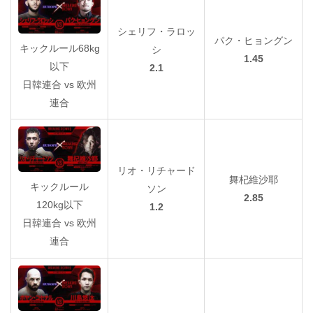
シェリフ・ラロッ
パク・ヒョングン
キックルール68kg
シ
1.45
以下
2.1
日韓連合 vs 欧州
連合
リオ・リチャード
舞杞維沙耶
キックルール
ソン
2.85
120kg以下
1.2
日韓連合 vs 欧州
連合