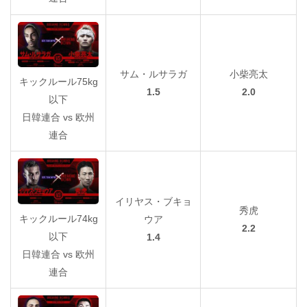
サム・ルサラガ
小柴亮太
キックルール75kg
1.5
2.0
以下
日韓連合 vs 欧州
連合
イリヤス・ブキョ
秀虎
キックルール74kg
ウア
2.2
以下
1.4
日韓連合 vs 欧州
連合