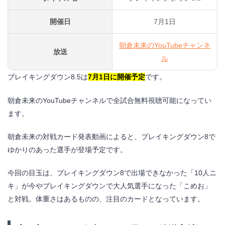
開催日
7月1日
朝倉未来のYouTubeチャンネ
放送
ル
ブレイキングダウン8.5は
7月1日に開催予定
です。
朝倉未来のYouTubeチャンネルで全試合無料視聴可能になってい
ます。
朝倉未来の対戦カード発表動画によると、ブレイキングダウン8で
ゆかりのあった選手が登場予定です。
今回の目玉は、ブレイキングダウン8で出場できなかった「10人ニ
キ」が今やブレイキングダウンで大人気選手になった「こめお」
と対戦。体重さはあるものの、注目のカードとなっています。