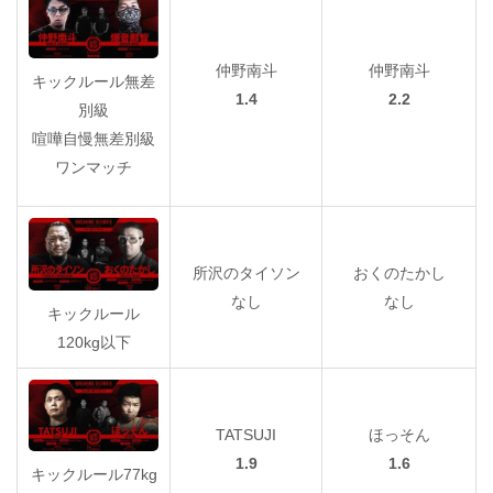
仲野南斗
仲野南斗
キックルール無差
1.4
2.2
別級
喧嘩自慢無差別級
ワンマッチ
所沢のタイソン
おくのたかし
なし
なし
キックルール
120kg以下
TATSUJI
ほっそん
1.9
1.6
キックルール77kg