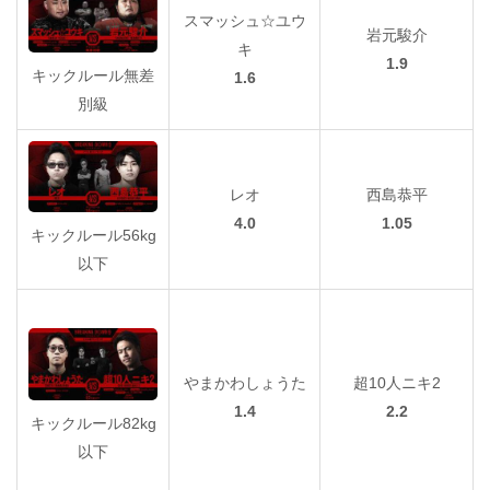
スマッシュ☆ユウ
岩元駿介
キ
1.9
キックルール無差
1.6
別級
レオ
西島恭平
4.0
1.05
キックルール56kg
以下
やまかわしょうた
超10人ニキ2
1.4
2.2
キックルール82kg
以下