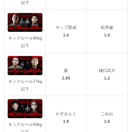
以下
サップ西成
松井健
1.6
1.9
キックルール90kg
以下
森
樋口武大
2.85
1.2
キックルール77kg
以下
かずきんぐ
こめお
1.9
1.6
キックルール66kg