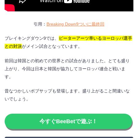
引用：
Breaking Down9ついに最終回
ブレイキングダウン9では、
ピーターアーツ率いるヨーロッパ選手
との対決
がメイン試合となっています。
前回は韓国との初めての世界との試合がありました。とても盛り
上がり、今回は日本と韓国が協力してヨーロッパ連合と戦いま
す。
昔なつかしいボブサップも登場します。盛り上がること間違いな
いでしょう。
今すぐBeeBetで遊ぶ！