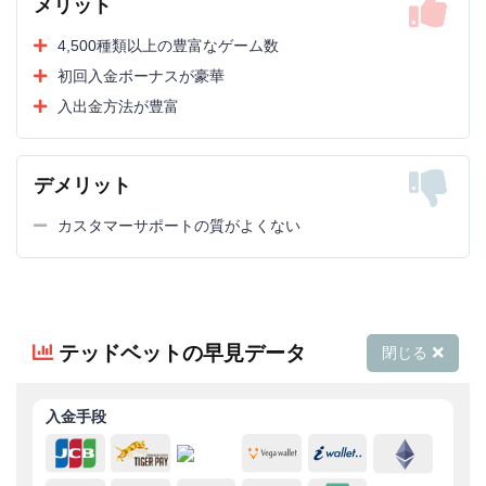
メリット
公式サイト
4,500種類以上の豊富なゲーム数
サポート力/
対応時間
日本語対応
対応速度
初回入金ボーナスが豪華
口コミ
入出金方法が豊富
入出金方法の豊富さ
入出金の
入出金の便利さ
しやすさ
入出金上限、手数料
手数料
デメリット
出金の
反映の速さ
スピード
平均的なスピード
カスタマーサポートの質がよくない
プロモーションの豊富さ
イベント/
プロモーションの独自性
プロモーション
イベント開催頻度
VIP対応
VIP優待の豊富さ
口コミ・
口コミ評判のSNS評価
テッドベットの早見データ
評判
閉じる
トータルのゲーム数
ゲームの
面白いゲームの有無
種類
ソフトウェアの種類
入金手段
ゲーム会社の数
iOS対応
スマホ
Android対応
対応