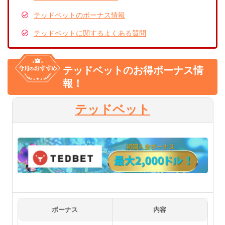
テッドベットのボーナス情報
テッドベットの登録（ログイン）方法
テッドベットに関するよくある質問
テッドベットに関するよくあるQ＆A
テッドベットのお得ボーナス情
報！
テッドベットは違法ですか？
テッドベットの出金時間は速いですか？
テッドベット
テッドベットに入金不要ボーナスはありま
すか？
テッドベットにアプリはありますか？
テッドベットの評判はどうですか？
ボーナス
内容