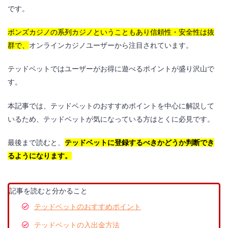
です。
テッドベットのキャッシュバック
ボンズカジノの系列カジノということもあり信頼性・安全性は抜
テッドベットのトーナメント
群で、
オンラインカジノユーザーから注目されています。
テッドベットではユーザーがお得に遊べるポイントが盛り沢山で
す。
テッドベットのおすすめスロットゲーム
本記事では、テッドベットのおすすめポイントを中心に解説して
ザドッグハウス（The Dog House）
いるため、テッドベットが気になっている方はとくに必見です。
ドリームオブゴールド（Dream of Gold）
最後まで読むと、
テッドベットに登録するべきかどうか判断でき
ハワイアンドリーム（Hawaiian Dream）
るようになります。
ムーンプリンセス（Moon Princess）
記事を読むと分かること
花魁ドリーム（Oiran Dream）
テッドベットのおすすめポイント
テッドベットの入出金方法