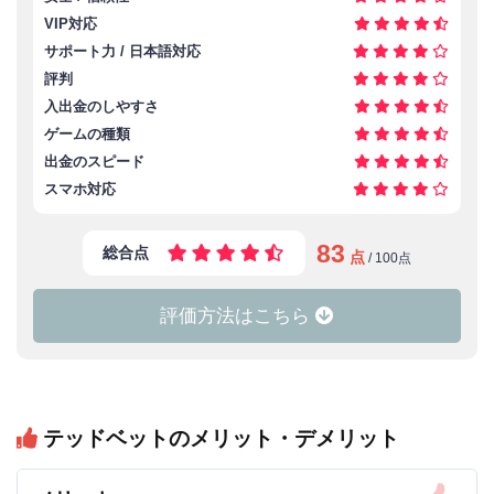
VIP対応
サポート力 / 日本語対応
評判
入出金のしやすさ
ゲームの種類
出金のスピード
スマホ対応
83
総合点
点
/ 100点
評価方法はこちら
人気/
月間検索数
知名度
SNSでの検索数
テッドベットのメリット・デメリット
ライセンス所有の有無
安全/
第三者監視機関の有無
信頼性
口コミ
ソフトの不具合の多さ