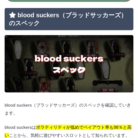
blood suckersを無料デモプレイできるオンライ
blood suckers
（ブラッドサッカーズ）
ンカジノ6選
のスペック
コニベット
ベラジョンカジノ
遊雅堂
カジ旅
ミスティーノ
ビットカジノ
blood suckers
（ブラッドサッカーズ）
のスペックを確認していき
ます。
blood suckersは
ボラティリティが低めでペイアウト率も98％と高
blood suckers（ブラッドサッカーズ）に関する
よくある質問
い
ことから、気軽に遊びやすいスロットとして知られています。