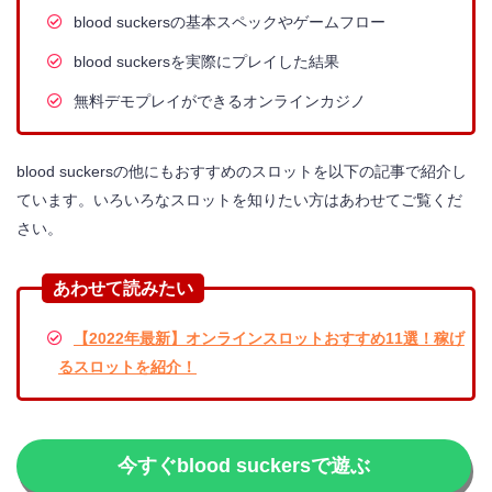
blood suckersの基本スペックやゲームフロー
【結論】blood suckers（ブラッドサッカーズ）
で勝つためには多くのボーナス獲得が重要！
blood suckersを実際にプレイした結果
無料デモプレイができるオンラインカジノ
今回blood suckers（ブラッドサッカーズ）
を遊んだのはラッキーニッキー！
blood suckersの他にもおすすめのスロットを以下の記事で紹介し
ています。いろいろなスロットを知りたい方はあわせてご覧くだ
さい。
blood suckers（ブラッドサッカーズ）の人気動
画
あわせて読みたい
【オンカジ 】ブラッドサッカーズ／Blood
【2022年最新】オンラインスロットおすすめ11選！稼げ
Suckers【スロット 】
るスロットを紹介！
ペイアウト率98％のBlood Suckers【ブラ
ッドサッカーズ】は本当に勝てる？回して
みた
今すぐblood suckersで遊ぶ