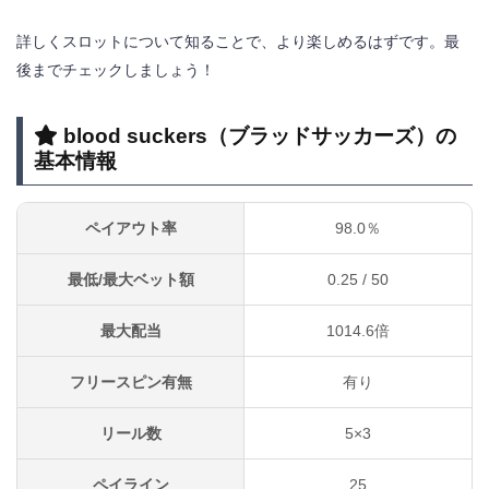
Q.blood suckers（ブラッドサッカーズ）は
詳しくスロットについて知ることで、より楽しめるはずです。最
無料でプレイできるカジノはある？
後までチェックしましょう！
Q.blood suckers（ブラッドサッカーズ）に
blood suckers
（ブラッドサッカーズ）
の
フリースピンはある？
基本情報
Q.blood suckers（ブラッドサッカーズ）は
禁止ゲームに指定されている？
ペイアウト率
98.0％
Q.blood suckers2（ブラッドサッカーズ
2）との違いは？
最低/最大ベット額
0.25 / 50
Q.blood suckers（ブラッドサッカーズ）は
最大配当
1014.6倍
ボーナス消化に向いているゲームですか？
フリースピン有無
有り
リール数
5×3
blood suckersを攻略してオンラインカジノのス
ロットを楽しもう！
ペイライン
25