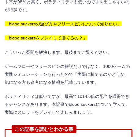
ト率が98％と高く、ボラティリティも低いので手を出しやすいの
高頻度で訪れるボーナス
が特徴です。
フリースピンで配当を伸ばす
「blood suckersの遊び方やフリースピンについて知りたい」
「blood suckersをプレイして勝てるの？」
【動画付き】blood suckers（ブラッドサッカー
ズ）を合計600回通常回しした結果
こういった疑問を解決します。最後までご覧ください。
ゲームフローやフリースピンの解説だけではなく、1000ゲームの
blood suckers（ブラッドサッカーズ）のフ
リースピン確率とアベレージ
実践シミュレーションも行ったので「実際に勝てるのかどうか」
気になる方も参考になる情報を記載しています。
blood suckers（ブラッドサッカーズ）のボ
ーナス確率とアベレージ
ボラティリティは低いですが、最高で1
014.6倍の配当を獲得でき
るチャンスがあります。本記事でblood suckersについて学んで、
実際にスロットをプレイして楽しみましょう。
blood suckers（ブラッドサッカーズ）の一撃
この記事を読むとわかる事