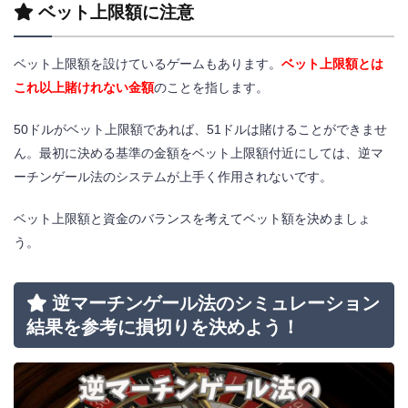
ベット上限額に注意
ベット上限額を設けているゲームもあります。
ベット上限額とは
これ以上賭けれない金額
のことを指します。
50ドルがベット上限額であれば、51ドルは賭けることができませ
ん。最初に決める基準の金額をベット上限額付近にしては、逆マ
ーチンゲール法のシステムが上手く作用されないです。
ベット上限額と資金のバランスを考えてベット額を決めましょ
う。
逆マーチンゲール法のシミュレーション
結果を参考に損切りを決めよう！