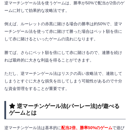
逆マーチンゲール法を使うゲームは、勝率が50%で配当が2倍のゲ
カジノシークレット
ームに対して効果的な攻略法です。
インターカジノ
例えば、ルーレットの赤黒に賭ける場合の勝率は約50%で、逆マ
ーチンゲール法を使って赤に賭けて勝った場合はベット額を倍に
して赤に賭けるといったゲームの流れになります。
逆マーチンゲール法(パーレー法)を使ってオンラ
勝てば、さらにベット額を倍にして赤に賭けるので、連勝を続け
インカジノを攻略しよう！
れば最終的に大きな利益を得ることができます。
ただし、逆マーチンゲール法はリスクの高い攻略法で、連敗して
しまうとすぐに大きな損失を出してしまう可能性があるので十分
な資金管理をすることが重要です。
逆マーチンゲール法(パーレー法)が遊べる
ゲームとは
逆マーチンゲール法は基本的に
配当2倍、勝率50%のゲーム
で遊び