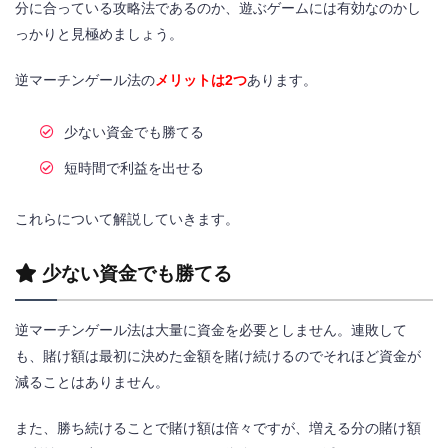
分に合っている攻略法であるのか、遊ぶゲームには有効なのかし
っかりと見極めましょう。
逆マーチンゲール法の
メリットは2つ
あります。
少ない資金でも勝てる
短時間で利益を出せる
これらについて解説していきます。
少ない資金でも勝てる
逆マーチンゲール法は大量に資金を必要としません。連敗して
も、賭け額は最初に決めた金額を賭け続けるのでそれほど資金が
減ることはありません。
また、勝ち続けることで賭け額は倍々ですが、増える分の賭け額