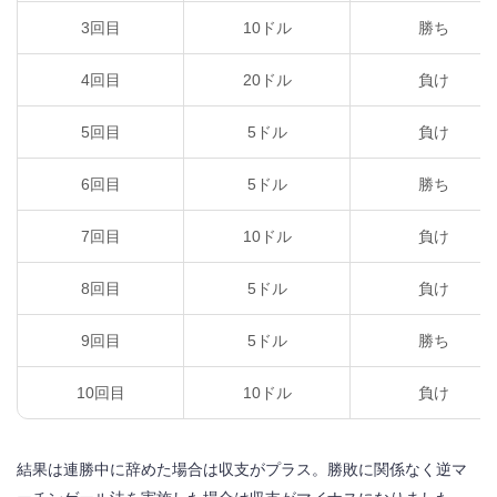
3回目
10ドル
勝ち
4回目
20ドル
負け
5回目
5ドル
負け
6回目
5ドル
勝ち
7回目
10ドル
負け
8回目
5ドル
負け
9回目
5ドル
勝ち
10回目
10ドル
負け
結果は連勝中に辞めた場合は収支がプラス。勝敗に関係なく逆マ