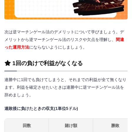
次は逆マーチンゲール法のデメリットについて学びましょう。デ
メリットから逆マーチンゲール法のリスクや欠点を理解し、
間違
った運用方法
にならないようにしましょう。
1回の負けで利益がなくなる
連勝中に1回でも負けてしまうと、それまでの利益が全て無くなり
ます。利益を確定させたいときは連勝中に逆マーチンゲール法を
辞めましょう。
連敗後に負けたときの収支(1単位5ドル)
回数
賭け額
勝敗