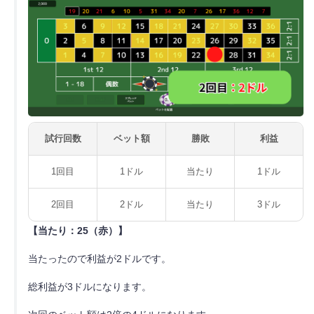
試行回数
ベット額
勝敗
利益
1回目
1ドル
当たり
1ドル
2回目
2ドル
当たり
3ドル
【当たり：25（赤）】
当たったので利益が2ドルです。
総利益が3ドルになります。