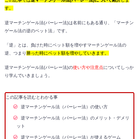
この記事では
逆マーチンゲール法(パーレー法)について紹介
しま
す。
逆マーチンゲール法(パーレー法)を改良しよう
逆マーチンゲール法(パーレー法)は名前にもある通り、「マーチン
ゲール法の逆のベット法」です。
【改良】逆マーチンゲール法(パーレー法)と
マーチンゲール法の組み合わせ
「逆」とは、負けた時にベット額を増やすマーチンゲール法の
逆、つまり
勝った時にベット額を増やしていきます。
利益を爆上げする改良方法
逆マーチンゲール法(パーレー法)の
使い方や注意点
についてしっか
り学んでいきましょう。
オンラインカジノで使える！逆マーチンゲール法
以外の攻略法
この記事を読むとわかる事
逆マーチンゲール法（パーレー法）の使い方
マーチンゲール法
逆マーチンゲール法（パーレー法）のメリット・デメリ
ココモ法
ット
モンテカルロ法
逆マーチンゲール法（パーレー法）が使えるゲーム