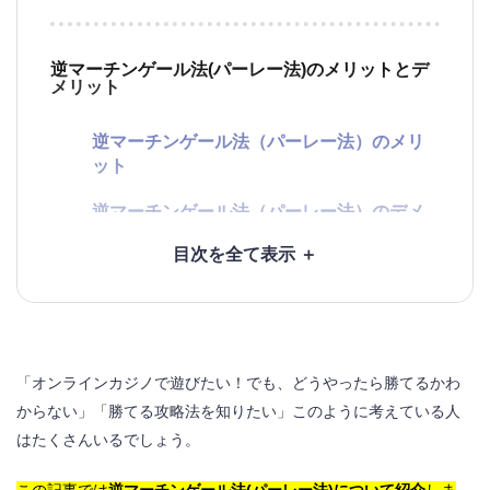
逆マーチンゲール法(パーレー法)のメリットとデ
メリット
逆マーチンゲール法（パーレー法）のメリ
ット
逆マーチンゲール法（パーレー法）のデメ
リット
逆マーチンゲール法のシミュレーション結果を参
考に損切りを決めよう！
「オンラインカジノで遊びたい！でも、どうやったら勝てるかわ
からない」「勝てる攻略法を知りたい」このように考えている人
実践結果
はたくさんいるでしょう。
損切りタイミング