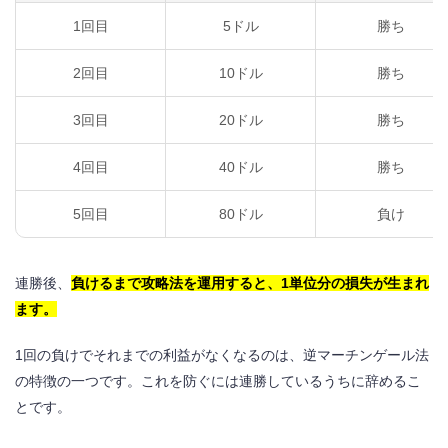
1回目
5ドル
勝ち
2回目
10ドル
勝ち
3回目
20ドル
勝ち
4回目
40ドル
勝ち
5回目
80ドル
負け
連勝後、
負けるまで攻略法を運用すると、1単位分の損失が生まれ
ます。
1回の負けでそれまでの利益がなくなるのは、逆マーチンゲール法
の特徴の一つです。これを防ぐには連勝しているうちに辞めるこ
とです。