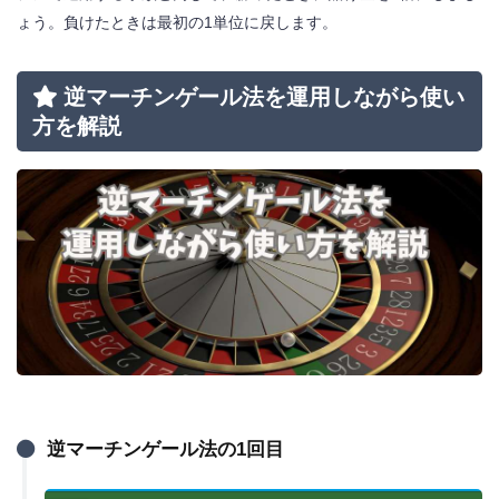
ょう。負けたときは最初の1単位に戻します。
逆マーチンゲール法を運用しながら使い
方を解説
逆マーチンゲール法の1回目