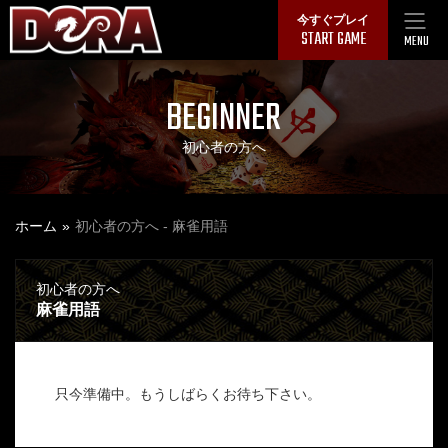
Skip
今すぐプレイ
START GAME
to
MENU
content
BEGINNER
初心者の方へ
ホーム
初心者の方へ - 麻雀用語
初心者の方へ
麻雀用語
只今準備中。もうしばらくお待ち下さい。