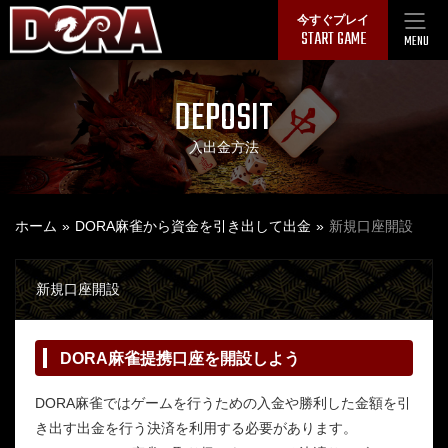
Skip
今すぐプレイ
START GAME
to
MENU
content
DEPOSIT
入出金方法
ホーム
DORA麻雀から資金を引き出して出金
新規口座開設
新規口座開設
DORA麻雀提携口座を開設しよう
DORA麻雀ではゲームを行うための入金や勝利した金額を引
き出す出金を行う決済を利用する必要があります。