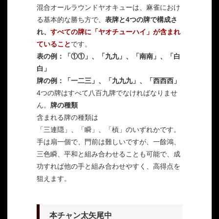
混合オールラウンドヤオキューは、麻雀におけ
る基本的な勝ち方で、
表牌と4つの牌で構成さ
れ、
すべての牌に「ヤオチューハイ」が含まれ
ていること
です。
表の例：「①①」、「九九」、「南南」、「白
白」
牌の例：「一二三」、「九九九」、「西西西」
4つの牌はすべて八百九牌でなければなりませ
ん。
牌の種類
含まれる牌の種類は
「三連隠」、「瞬」、「槓」のいずれかです。
手は扇一個で、門前は難しいですが、一餘鴻、
三色瞬、平和と組み合わせることも可能で、成
功すれば他の手と組み合わせやすく、高得点を
狙えます。
本チャン太矢尾中