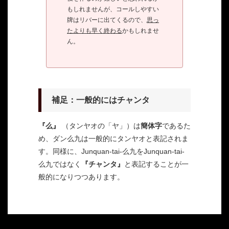
もしれませんが、コールしやすい
牌はリバーに出てくるので、
思っ
たよりも早く終わる
かもしれませ
ん。
補足：一般的にはチャンタ
『么』
（タンヤオの「ヤ」）は
簡体字
であるた
め、ダン么九は一般的にタンヤオと表記されま
す。同様に、Junquan-tai-么九をJunquan-tai-
么九ではなく
『チャンタ』
と表記することが一
般的になりつつあります。