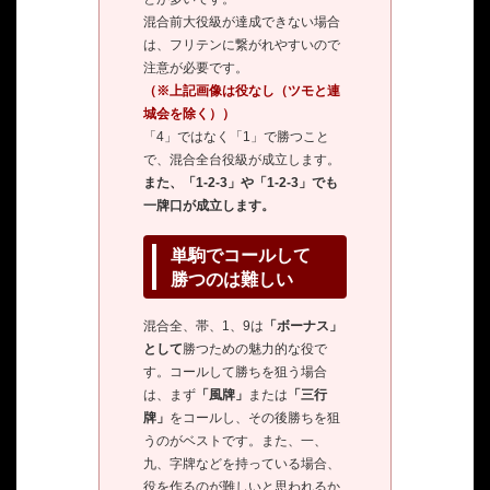
混合前大役級が達成できない場合
は、フリテンに繋がれやすいので
注意が必要です。
（※上記画像は役なし（ツモと連
城会を除く））
「4」ではなく「1」で勝つこと
で、混合全台役級が成立します。
また、「1-2-3」や「1-2-3」でも
一牌口が成立します。
単駒でコールして
勝つのは難しい
混合全、帯、1、9は
「ボーナス」
として
勝つための魅力的な役で
す。コールして勝ちを狙う場合
は、まず
「風牌」
または
「三行
牌」
をコールし、その後勝ちを狙
うのがベストです。また、一、
九、字牌などを持っている場合、
役を作るのが難しいと思われるか