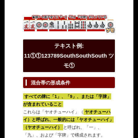
テキスト例:
11①①123789SouthSouthSouth ツ
モ①
混合帯の形成条件
すべての牌に「1」、「9」、または「字牌」
が含まれていること
これらは「ヤオチューハイ」（
ヤオチューハ
イ）と呼ばれ、一般的には「ヤオチューハイ」
（ヤオチューハイ）
と呼ばれ、「一」、
「九」、および「字牌」で構成されます。