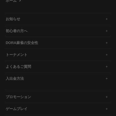
ホーム
お知らせ
初心者の方へ
DORA麻雀の安全性
トーナメント
よくあるご質問
入出金方法
プロモーション
ゲームプレイ