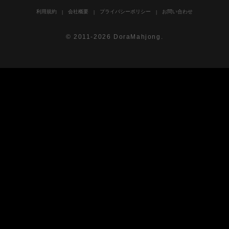
利用規約
会社概要
プライバシーポリシー
お問い合わせ
© 2011-2026 DoraMahjong.