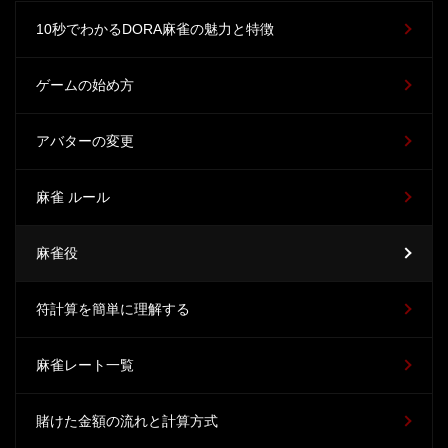
10秒でわかるDORA麻雀の魅力と特徴
ゲームの始め方
アバターの変更
麻雀 ルール
麻雀役
符計算を簡単に理解する
麻雀レート一覧
賭けた金額の流れと計算方式