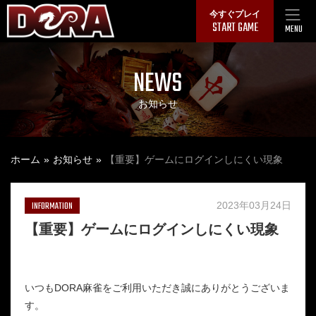
Skip
今すぐプレイ
START GAME
to
MENU
content
NEWS
お知らせ
ホーム
お知らせ
【重要】ゲームにログインしにくい現象
INFORMATION
2023年03月24日
【重要】ゲームにログインしにくい現象
いつもDORA麻雀をご利用いただき誠にありがとうございま
す。