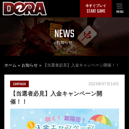
Skip
今すぐプレイ
START GAME
to
MENU
content
NEWS
お知らせ
ホーム
お知らせ
【当選者必見】入金キャンペーン開催！！
CAMPAIGN
2023年07月14日
【当選者必見】入金キャンペーン開
催！！