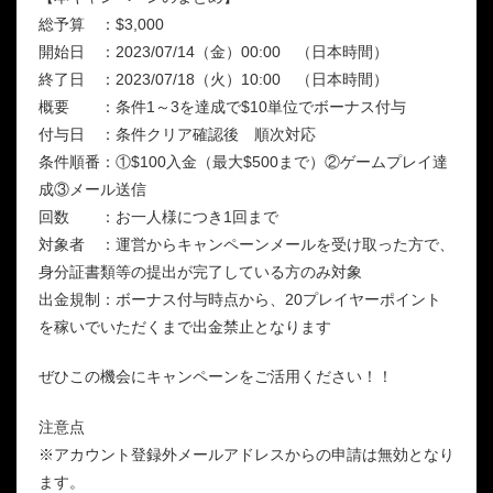
総予算 ：$3,000
開始日 ：2023/07/14（金）00:00 （日本時間）
終了日 ：2023/07/18（火）10:00 （日本時間）
概要 ：条件1～3を達成で$10単位でボーナス付与
付与日 ：条件クリア確認後 順次対応
条件順番：①$100入金（最大$500まで）②ゲームプレイ達
成③メール送信
回数 ：お一人様につき1回まで
対象者 ：運営からキャンペーンメールを受け取った方で、
身分証書類等の提出が完了している方のみ対象
出金規制：ボーナス付与時点から、20プレイヤーポイント
を稼いでいただくまで出金禁止となります
ぜひこの機会にキャンペーンをご活用ください！！
注意点
※アカウント登録外メールアドレスからの申請は無効となり
ます。