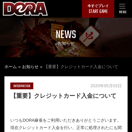
Skip
今すぐプレイ
START GAME
to
MENU
content
NEWS
お知らせ
ホーム
お知らせ
【重要】クレジットカード入金について
INFORMATION
2020年05月03日
【重要】クレジットカード入金について
いつもDORA麻雀をご利用いただきありがとうございます。
現在クレジットカード入金を行い、正常に処理されたにも関