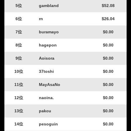
5位
gambland
$52.08
6位
rn
$26.04
7位
buramayo
$0.00
8位
hagepon
$0.00
9位
Aoisora
$0.00
10位
37toshi
$0.00
11位
MayAsaNo
$0.00
12位
naoina.
$0.00
13位
pakcu
$0.00
14位
pesoguin
$0.00