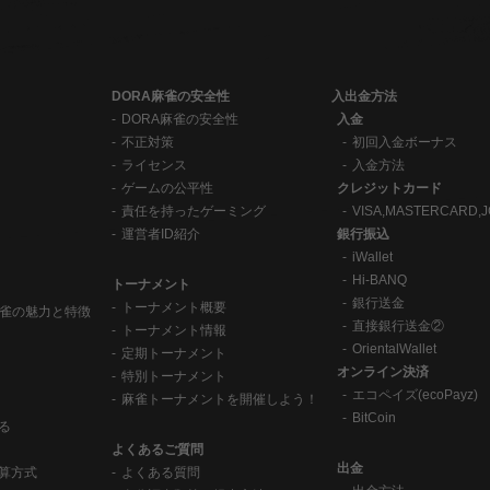
DORA麻雀の安全性
入出金方法
DORA麻雀の安全性
入金
不正対策
初回入金ボーナス
ライセンス
入金方法
ゲームの公平性
クレジットカード
責任を持ったゲーミング
VISA,MASTERCARD,J
運営者ID紹介
銀行振込
iWallet
Hi-BANQ
トーナメント
銀行送金
トーナメント概要
麻雀の魅力と特徴
直接銀行送金②
トーナメント情報
OrientalWallet
定期トーナメント
オンライン決済
特別トーナメント
エコペイズ(ecoPayz)
麻雀トーナメントを開催しよう！
BitCoin
る
よくあるご質問
出金
算方式
よくある質問