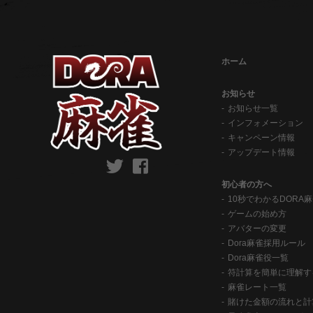
ホーム
お知らせ
お知らせ一覧
インフォメーション
キャンペーン情報
アップデート情報
初心者の方へ
10秒でわかるDORA
ゲームの始め方
アバターの変更
Dora麻雀採用ルール
Dora麻雀役一覧
符計算を簡単に理解す
麻雀レート一覧
賭けた金額の流れと計