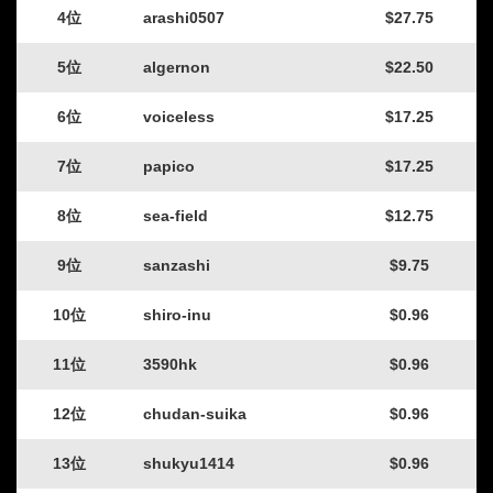
4位
arashi0507
$27.75
5位
algernon
$22.50
6位
voiceless
$17.25
7位
papico
$17.25
8位
sea-field
$12.75
9位
sanzashi
$9.75
10位
shiro-inu
$0.96
11位
3590hk
$0.96
12位
chudan-suika
$0.96
13位
shukyu1414
$0.96