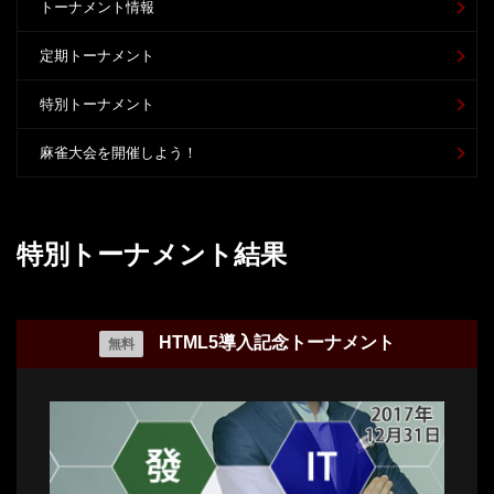
トーナメント情報
定期トーナメント
特別トーナメント
麻雀大会を開催しよう！
特別トーナメント結果
HTML5導入記念トーナメント
無料