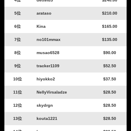
4位
detteiu3
$240.00
5位
arataso
$210.00
6位
Kina
$165.00
7位
no101mmax
$135.00
8位
musao6528
$90.00
9位
tracker1109
$52.50
10位
hiyokko2
$37.50
11位
NellyVirsaladze
$28.50
12位
skydrgn
$28.50
13位
kouta1221
$28.50