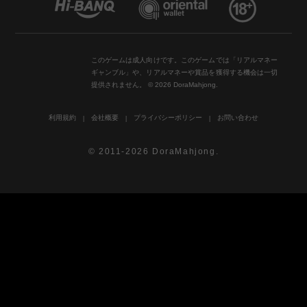
このゲームは成人向けです。このゲームでは「リアルマネー
ギャンブル」や、リアルマネーや賞品を獲得する機会は一切
提供されません。 © 2026 DoraMahjong.
利用規約
会社概要
プライバシーポリシー
お問い合わせ
© 2011-2026 DoraMahjong.