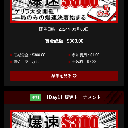
開催日時 : 2024年03月09日
賞金総額 : $300.00
初期賞金 : $300.00
参加費用 : $1.00
賞金上乗 : なし
手数料 : $0.00
結果を見る
【Day1】爆速トーナメント
有料