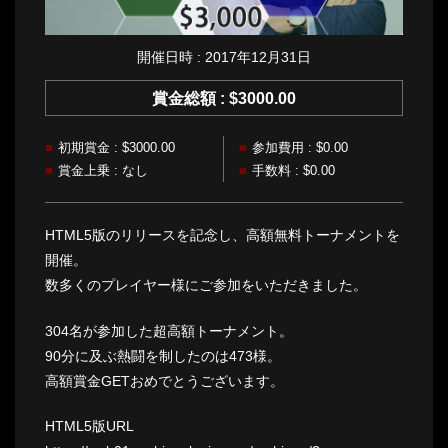
開催日時 : 2017年12月31日
賞金総額 : $3000.00
初期賞金 : $3000.00
参加費用 : $0.00
賞金上乗 : なし
手数料 : $0.00
HTML5版のリリースを記念し、高額無料トーナメントを
開催。
数多くのプレイヤー様にご参加をいただきました。
304名が参加した超高額トーナメント。
90分に及ぶ熱闘を制したのは473様。
高額賞金GETおめでとうございます。
HTML5版URL