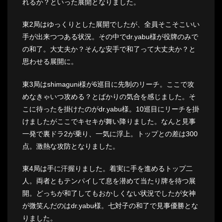
れるか？といった展開となりました。
東2局はゆっくりとした展開でしたが、全員そこそこいい
手が出来つつある状況。その中でdr.yabu様が役牌のみで
の和了。大丈夫か？そんな安手で和了って大丈夫か？と
思わせる展開に。
東3局はshimaguni様が6巡目に先制のリーチ。ここで攻
めなきゃいつ攻める？とばかりの気合を感じました。そ
こに待ったを掛けたのがdr.yabu様。10巡目にリーチを掛
けましたがここでキセキが舞い降りました。なんと見事
一発で裏ドラ2が乗り、一気に浮上。トップとの差は300
点。激熱な攻防となりました。
東4局は手に汗握りました。着実に手を進めるトップ二
人。両者ともテンパイして息を潜めて当たり牌を待つ展
開。どっちが和了してもおかしくない状況でしたが女神
が微笑んだのはdr.yabu様。七対子の和了で見事優勝とな
りました。