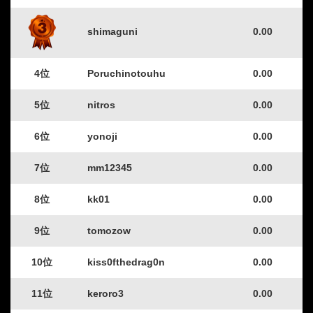
shimaguni
0.00
4位
Poruchinotouhu
0.00
5位
nitros
0.00
6位
yonoji
0.00
7位
mm12345
0.00
8位
kk01
0.00
9位
tomozow
0.00
10位
kiss0fthedrag0n
0.00
11位
keroro3
0.00