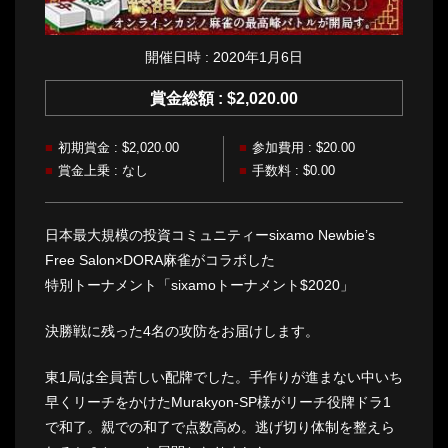
開催日時 : 2020年1月6日
賞金総額 : $2,020.00
初期賞金 : $2,020.00
参加費用 : $20.00
賞金上乗 : なし
手数料 : $0.00
日本最大規模の投資コミュニティーsixamo Newbie’s
Free Salon×DORA麻雀がコラボした
特別トーナメント「sixamoトーナメント$2020」
決勝戦に残った4名の攻防をお届けします。
東1局は全員苦しい配牌でした。手作りが進まない中いち
早くリーチをかけたMurakyon-SP様がリーチ役牌ドラ1
で和了。親での和了で点数高め。逃げ切り体制を整えら