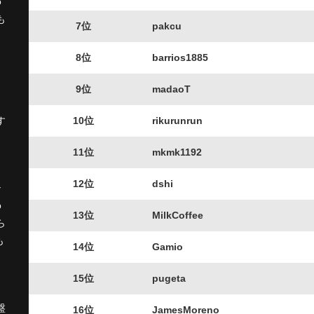
o
も
7位
pakcu
8位
barrios1885
9位
madaoT
。
10位
rikurunrun
す
11位
mkmk1192
12位
dshi
シ
o
13位
MilkCoffee
ら
も
14位
Gamio
15位
pugeta
盤
16位
JamesMoreno