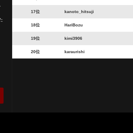
思
17位
kanoto_hitsuji
た
18位
HariBozu
19位
kimi3906
20位
karaurishi