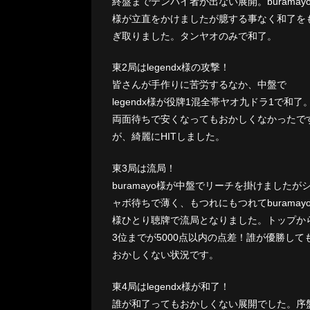
終盤までテンパイ者が出ない展開。buramay
様が立直をかけましたが臆する事なく和了を
ぎ取りました。タンヤオのみで和了。
東2局はlegendx様の攻撃！
皆さんが手作りに苦労するなか、中盤で
legendx様が役牌1混全帯ヤオ九ドラ1で和了
両面待ちで安くなってもおかしくなかったで
が、綺麗にHITしました。
東3局は流局！
buramayo様が中盤でリーチを掛けましたが
ャボ待ちで薄く、もつれにもつれてburamay
様ひとり聴牌で流局となりました。トップか
3位までが5000点以内の点差！誰が優勝して
おかしくない状況です。
東4局はlegendx様が和了！
誰が和了ってもおかしくない展開でした。序