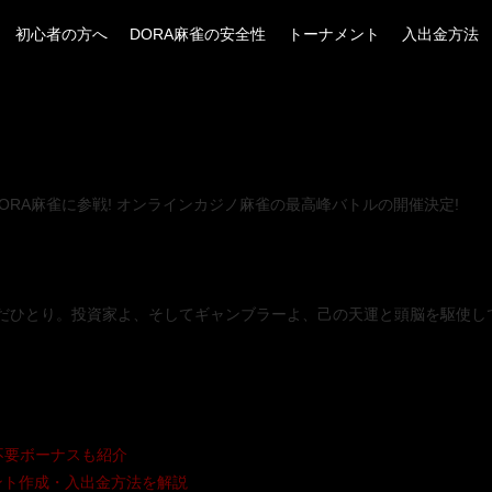
初心者の方へ
DORA麻雀の安全性
トーナメント
入出金方法
lonが、DORA麻雀に参戦! オンラインカジノ麻雀の最高峰バトルの開催決定!
 1 名ただひとり。投資家よ、そしてギャンブラーよ、己の天運と頭脳を駆
不要ボーナスも紹介
ウント作成・入出金方法を解説