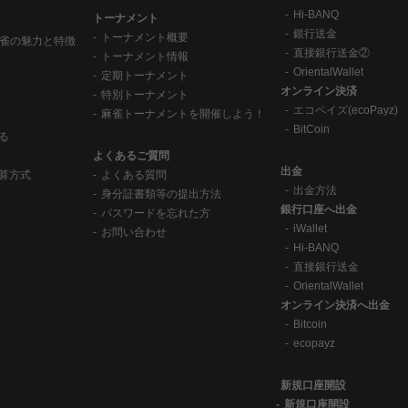
Hi-BANQ
トーナメント
銀行送金
トーナメント概要
麻雀の魅力と特徴
直接銀行送金②
トーナメント情報
OrientalWallet
定期トーナメント
オンライン決済
特別トーナメント
エコペイズ(ecoPayz)
麻雀トーナメントを開催しよう！
BitCoin
る
よくあるご質問
出金
算方式
よくある質問
出金方法
身分証書類等の提出方法
銀行口座へ出金
パスワードを忘れた方
iWallet
お問い合わせ
Hi-BANQ
直接銀行送金
OrientalWallet
オンライン決済へ出金
Bitcoin
ecopayz
新規口座開設
新規口座開設