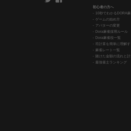
初心者の方へ
10秒でわかるDORA
ゲームの始め方
アバターの変更
Dora麻雀採用ルール
Dora麻雀役一覧
符計算を簡単に理解す
麻雀レート一覧
賭けた金額の流れと計
最強雀士ランキング