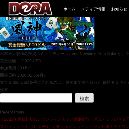
Skip
tr_test001
ホーム
メディア情報
お知らせ
to
content
日本最大規模の投資コミュニティー sixamo Newbie’s Free Sa
賞金総額 2,020 USD
参加費用 20 USD
開催日時 2020.01.06(月)
賞金 2,020 USDを手に入れるのは、最後まで勝ち残った 優勝者
検索
検索
Recent Posts
【2025年最新】新しいオンラインカジノ徹底解説！新規カジノの入金
スティックペイ（STICPAY）が使えるオンラインカジノ10選！アカ