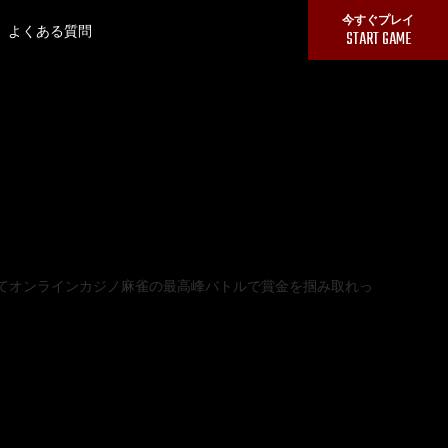
今すぐプレイ
よくある質問
MENU
START GAME
使してオンラインカジノ麻雀の最高峰バトルで賞金を掴み取れっ