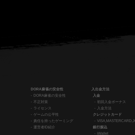
DORA麻雀の安全性
入出金方法
DORA麻雀の安全性
入金
不正対策
初回入金ボーナス
ライセンス
入金方法
ゲームの公平性
クレジットカード
責任を持ったゲーミング
VISA,MASTERCARD,J
運営者ID紹介
銀行振込
iWallet